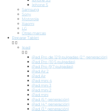
Iphone 5S
Iphone 5
Samsung
Sony
Motorola
Xiaomi
LG
Otras marcas
Reparar Tablet


Ipad


iPad Pro de 12,9 pulgadas (2.ª generación)
iPad Pro (10,5 pulgadas)
iPad Pro (9,7 pulgadas)
iPad Air 2
iPad Air
iPad mini 4
iPad mini 3
iPad mini 2
iPad mini
iPad (5.ª generación)
iPad (4.ª generación)
iPad (3.ª generación)