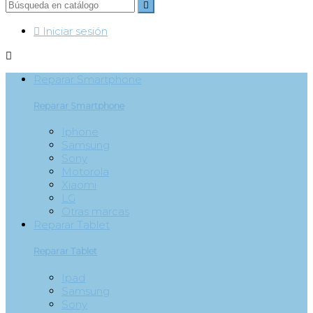


Iniciar sesión

Reparar Smartphone
Reparar Smartphone
Iphone
Samsung
Sony
Motorola
Xiaomi
LG
Otras marcas
Reparar Tablet
Reparar Tablet
Ipad
Samsung
Sony