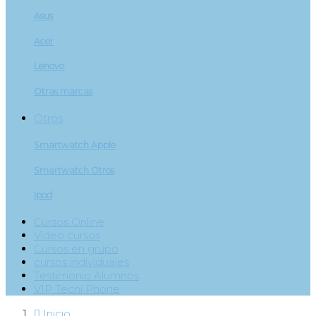
Asus
Acer
Lenovo
Otras marcas
Otros
Smartwatch Apple
Smartwatch Otros
Ipod
Cursos Online
Video cursos
Cursos en grupo
cursos individuales
Testimonio Alumnos
VIP Tecni Phone

Inicio