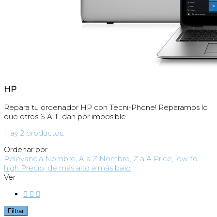
HP
Repara tu ordenador HP con Tecni-Phone! Reparamos lo
que otros S.A.T. dan por imposible
Hay 2 productos.
Ordenar por
Relevancia
Nombre, A a Z
Nombre, Z a A
Price, low to
high
Precio, de más alto a más bajo
Ver



Filtrar