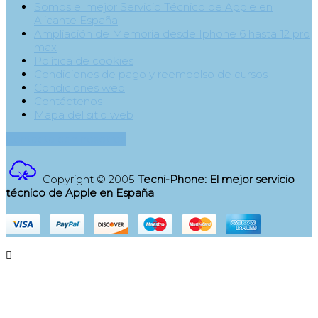
Somos el mejor Servicio Técnico de Apple en
Alicante España
Ampliación de Memoria desde Iphone 6 hasta 12 pro
max
Política de cookies
Condiciones de pago y reembolso de cursos
Condiciones web
Contáctenos
Mapa del sitio web
Contacta con nosotros
Copyright © 2005
Tecni-Phone: El mejor servicio
técnico de Apple en España
