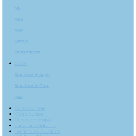
MSI
Asus
Acer
Lenovo
Otras marcas
Otros
Smartwatch Apple
Smartwatch Otros
Ipod
Cursos Online
Video cursos
Cursos en grupo
cursos individuales
Testimonio Alumnos