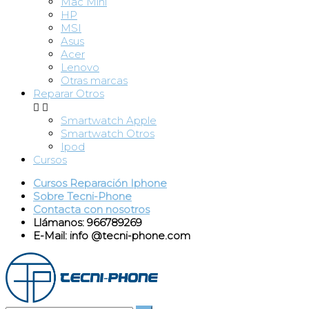
Mac Mini
HP
MSI
Asus
Acer
Lenovo
Otras marcas
Reparar Otros


Smartwatch Apple
Smartwatch Otros
Ipod
Cursos
Cursos Reparación Iphone
Sobre Tecni-Phone
Contacta con nosotros
Llámanos: 966789269
E-Mail: info @tecni-phone.com