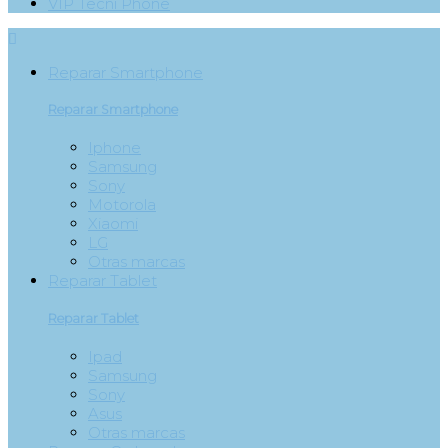
VIP Tecni Phone

Reparar Smartphone
Reparar Smartphone
Iphone
Samsung
Sony
Motorola
Xiaomi
LG
Otras marcas
Reparar Tablet
Reparar Tablet
Ipad
Samsung
Sony
Asus
Otras marcas