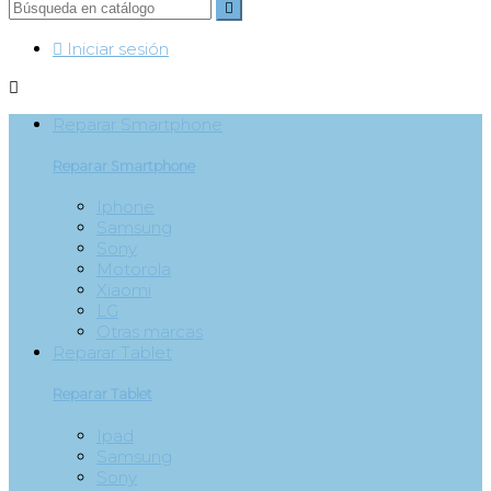


Iniciar sesión

Reparar Smartphone
Reparar Smartphone
Iphone
Samsung
Sony
Motorola
Xiaomi
LG
Otras marcas
Reparar Tablet
Reparar Tablet
Ipad
Samsung
Sony