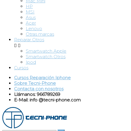
Mac Mini
HP
MSI
Asus
Acer
Lenovo
Otras marcas
Reparar Otros


Smartwatch Apple
Smartwatch Otros
Ipod
Cursos
Cursos Reparación Iphone
Sobre Tecni-Phone
Contacta con nosotros
Llámanos: 966789269
E-Mail: info @tecni-phone.com