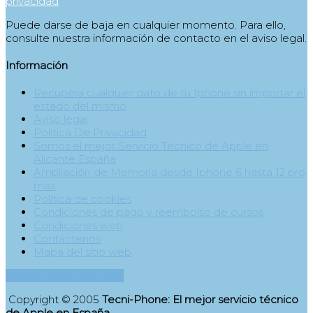
privacidad
Puede darse de baja en cualquier momento. Para ello,
consulte nuestra información de contacto en el aviso legal.
Información
Recupera cualquier dato de tu Iphone sin importar el
estado del mismo
Aviso legal
Política De Privacidad
Somos el mejor Servicio Técnico de Apple en
Alicante España
Ampliación de Memoria desde Iphone 6 hasta 12 pro
max
Política de cookies
Condiciones de pago y reembolso de cursos
Condiciones web
Contáctenos
Mapa del sitio web
Contacta con nosotros
Copyright © 2005
Tecni-Phone: El mejor servicio técnico
de Apple en España