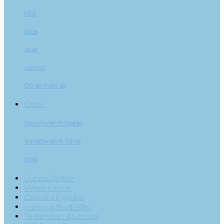
MSI
Asus
Acer
Lenovo
Otras marcas
Otros
Smartwatch Apple
Smartwatch Otros
Ipod
Cursos Online
Video cursos
Cursos en grupo
cursos individuales
Testimonio Alumnos