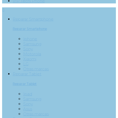
VIP Tecni Phone

Reparar Smartphone
Reparar Smartphone
Iphone
Samsung
Sony
Motorola
Xiaomi
LG
Otras marcas
Reparar Tablet
Reparar Tablet
Ipad
Samsung
Sony
Asus
Otras marcas