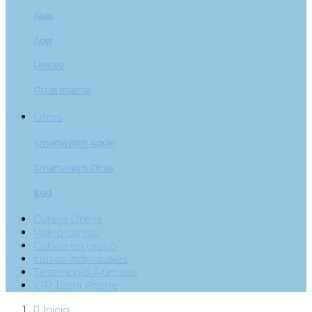
Asus
Acer
Lenovo
Otras marcas
Otros
Smartwatch Apple
Smartwatch Otros
Ipod
Cursos Online
Video cursos
Cursos en grupo
cursos individuales
Testimonio Alumnos
VIP Tecni Phone

Inicio