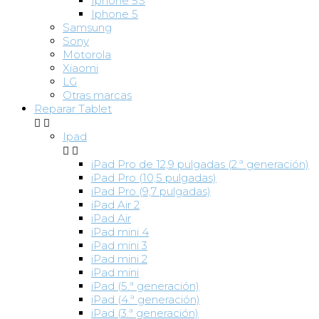
Iphone 5S
Iphone 5
Samsung
Sony
Motorola
Xiaomi
LG
Otras marcas
Reparar Tablet


Ipad


iPad Pro de 12,9 pulgadas (2.ª generación)
iPad Pro (10,5 pulgadas)
iPad Pro (9,7 pulgadas)
iPad Air 2
iPad Air
iPad mini 4
iPad mini 3
iPad mini 2
iPad mini
iPad (5.ª generación)
iPad (4.ª generación)
iPad (3.ª generación)