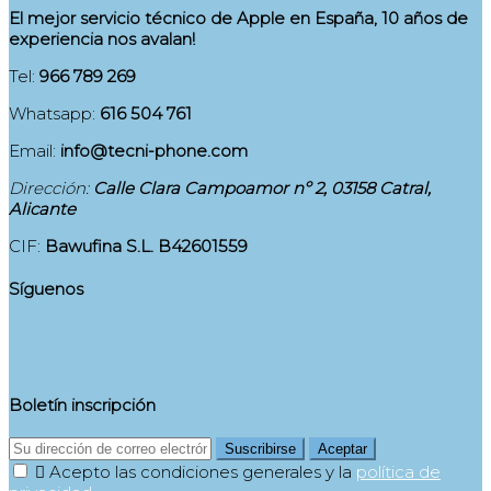
El mejor servicio técnico de Apple en España, 10 años de
experiencia nos avalan!
Tel:
966 789 269
Whatsapp:
616 504 761
Email:
info@tecni-phone.com
Dirección:
Calle Clara Campoamor nº 2, 03158 Catral,
Alicante
CIF:
Bawufina S.L. B42601559
Síguenos
Boletín inscripción
Suscribirse
Aceptar

Acepto las condiciones generales y la
política de