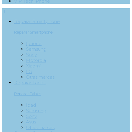
VIP Tecni Phone

Reparar Smartphone
Reparar Smartphone
Iphone
Samsung
Sony
Motorola
Xiaomi
LG
Otras marcas
Reparar Tablet
Reparar Tablet
Ipad
Samsung
Sony
Asus
Otras marcas