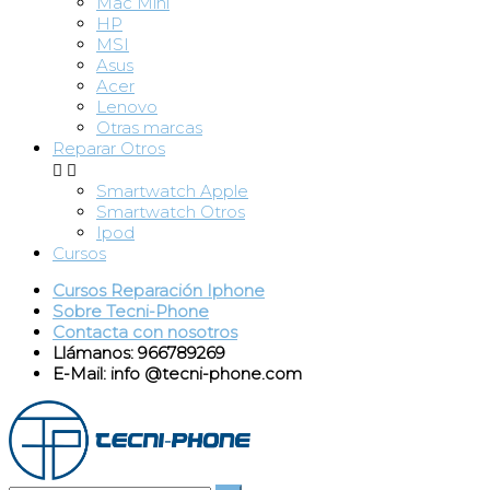
Mac Mini
HP
MSI
Asus
Acer
Lenovo
Otras marcas
Reparar Otros


Smartwatch Apple
Smartwatch Otros
Ipod
Cursos
Cursos Reparación Iphone
Sobre Tecni-Phone
Contacta con nosotros
Llámanos: 966789269
E-Mail: info @tecni-phone.com