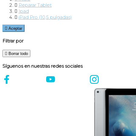

Reparar Tablet

Ipad

iPad Pro (10,5 pulgadas)

Aceptar
Filtrar por

Borrar todo
Síguenos en nuestras redes sociales