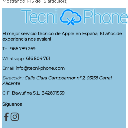
Mostrando 1-15 de 15 artículo(s)
El mejor servicio técnico de Apple en España, 10 años de
experiencia nos avalan!
Tel:
966 789 269
Whatsapp:
616 504 761
Email:
info@tecni-phone.com
Dirección:
Calle Clara Campoamor nº 2, 03158 Catral,
Alicante
CIF:
Bawufina S.L. B42601559
Síguenos