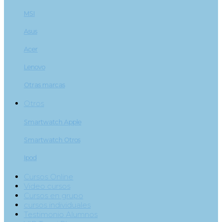
MSI
Asus
Acer
Lenovo
Otras marcas
Otros
Smartwatch Apple
Smartwatch Otros
Ipod
Cursos Online
Video cursos
Cursos en grupo
cursos individuales
Testimonio Alumnos