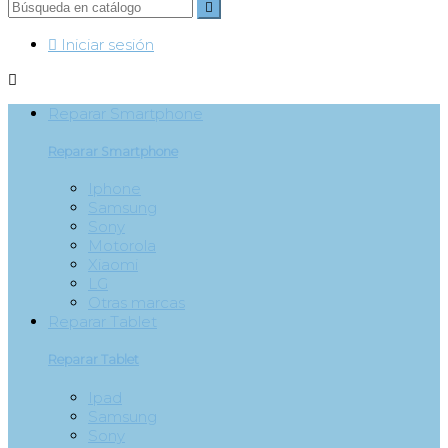


Iniciar sesión

Reparar Smartphone
Reparar Smartphone
Iphone
Samsung
Sony
Motorola
Xiaomi
LG
Otras marcas
Reparar Tablet
Reparar Tablet
Ipad
Samsung
Sony