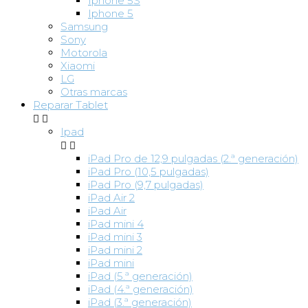
Iphone 5S
Iphone 5
Samsung
Sony
Motorola
Xiaomi
LG
Otras marcas
Reparar Tablet


Ipad


iPad Pro de 12,9 pulgadas (2.ª generación)
iPad Pro (10,5 pulgadas)
iPad Pro (9,7 pulgadas)
iPad Air 2
iPad Air
iPad mini 4
iPad mini 3
iPad mini 2
iPad mini
iPad (5.ª generación)
iPad (4.ª generación)
iPad (3.ª generación)