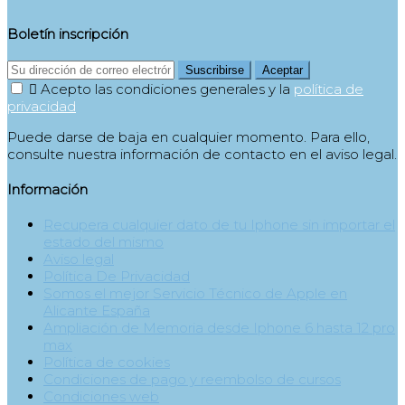
Boletín inscripción
Suscribirse
Aceptar

Acepto las condiciones generales y la
política de
privacidad
Puede darse de baja en cualquier momento. Para ello,
consulte nuestra información de contacto en el aviso legal.
Información
Recupera cualquier dato de tu Iphone sin importar el
estado del mismo
Aviso legal
Política De Privacidad
Somos el mejor Servicio Técnico de Apple en
Alicante España
Ampliación de Memoria desde Iphone 6 hasta 12 pro
max
Política de cookies
Condiciones de pago y reembolso de cursos
Condiciones web