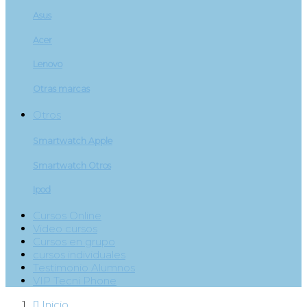
Asus
Acer
Lenovo
Otras marcas
Otros
Smartwatch Apple
Smartwatch Otros
Ipod
Cursos Online
Video cursos
Cursos en grupo
cursos individuales
Testimonio Alumnos
VIP Tecni Phone

Inicio